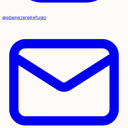
@ebenezerelrefugio