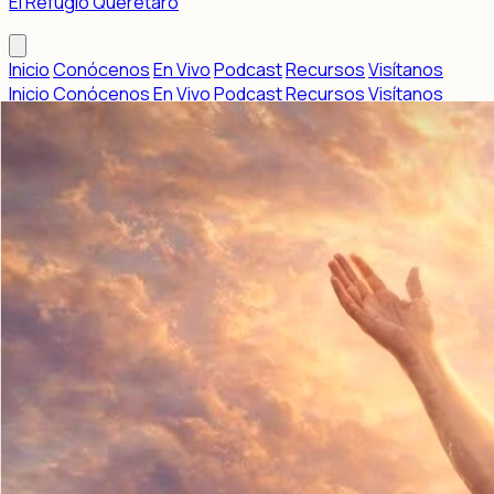
El Refugio Querétaro
Inicio
Conócenos
En Vivo
Podcast
Recursos
Visítanos
Inicio
Conócenos
En Vivo
Podcast
Recursos
Visítanos