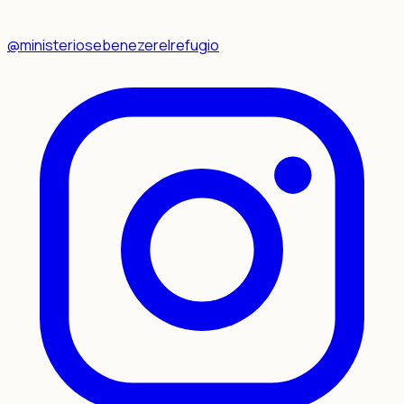
@ministeriosebenezerelrefugio